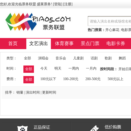
您好,欢迎光临票务联盟 盛莱票务! [
登陆
] [
注册
]
热门搜索：
开心麻花
|
电影
首页
文艺演出
体育赛事
景点门票
电影卡券
类型：
全部
演唱会
音乐会
儿童剧
话剧
歌剧
舞蹈
时间：
今天
明天
一周内
一月内
全部
按时间段：
开始日
费用：
100元以下
100-200元
200-500元
500元以上
全部
排序：
销量
|
演出时间
|
更新时间