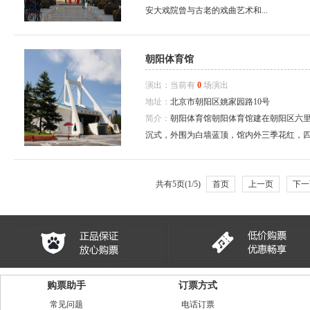
安大戏院曾与古老的戏曲艺术和...
朝阳体育馆
演出：当前有
0
场演出
地址：
北京市朝阳区姚家园路10号
简介：
朝阳体育馆朝阳体育馆建在朝阳区六
沉式，外围为白墙蓝顶，馆内外三季花红，四
共有5页(1/5)
首页
上一页
下一
购票助手
订票方式
常见问题
电话订票