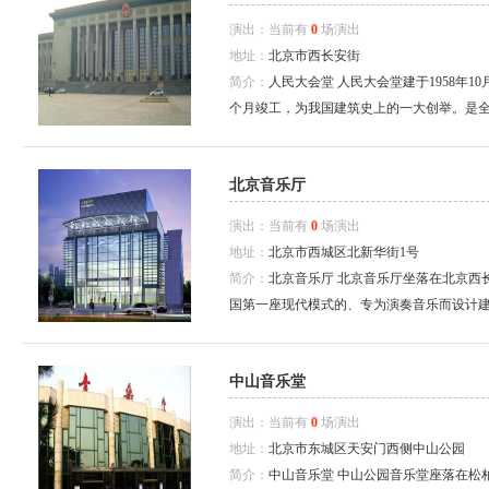
演出：当前有
0
场演出
地址：
北京市西长安街
简介：
人民大会堂 人民大会堂建于1958年1
个月竣工，为我国建筑史上的一大创举。是全国
北京音乐厅
演出：当前有
0
场演出
地址：
北京市西城区北新华街1号
简介：
北京音乐厅 北京音乐厅坐落在北京西
国第一座现代模式的、专为演奏音乐而设计建造的
中山音乐堂
演出：当前有
0
场演出
地址：
北京市东城区天安门西侧中山公园
简介：
中山音乐堂 中山公园音乐堂座落在松