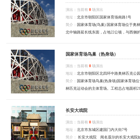
演出：当前有
0
场演出
地址：
北京市朝阳区国家体育场南路1号
简介：
国家体育场(鸟巢) 国家体育场位于
北中轴路延长线东面，占地22公顷，与西侧的
国家体育场鸟巢（热身场）
演出：当前有
0
场演出
地址：
北京市朝阳区北四环中路奥林匹克公
简介：
国家体育场鸟巢(热身场)国家体育场位
林匹克运动会的主体育场。工程总占地面积21公顷
长安大戏院
演出：当前有
0
场演出
地址：
北京市东城区建国门内大街7号
简介：
长安大戏院 闻名遐尔的长安大戏院始